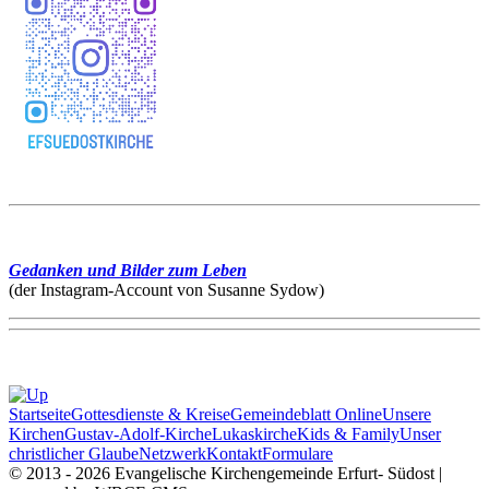
Gedanken und Bilder zum Leben
(der Instagram-Account von Susanne Sydow)
Startseite
Gottesdienste & Kreise
Gemeindeblatt Online
Unsere
Kirchen
Gustav-Adolf-Kirche
Lukaskirche
Kids & Family
Unser
christlicher Glaube
Netzwerk
Kontakt
Formulare
© 2013 - 2026 Evangelische Kirchengemeinde Erfurt- Südost |